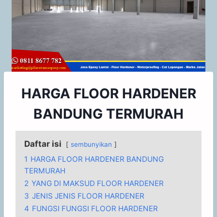
HARGA FLOOR HARDENER
BANDUNG TERMURAH
Daftar isi
sembunyikan
1
HARGA FLOOR HARDENER BANDUNG
TERMURAH
2
YANG DI MAKSUD FLOOR HARDENER
3
JENIS JENIS FLOOR HARDENER
4
FUNGSI FUNGSI FLOOR HARDENER