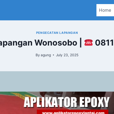
Home
PENGECATAN LAPANGAN
Lapangan Wonosobo |
0811
By
agung
July 23, 2025