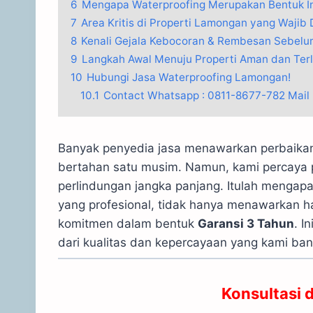
6
Mengapa Waterproofing Merupakan Bentuk In
7
Area Kritis di Properti Lamongan yang Wajib 
8
Kenali Gejala Kebocoran & Rembesan Sebelu
9
Langkah Awal Menuju Properti Aman dan Terl
10
Hubungi Jasa Waterproofing Lamongan!
10.1
Contact Whatsapp : 0811-8677-782 Mail
Banyak penyedia jasa menawarkan perbaikan
bertahan satu musim. Namun, kami percaya 
perlindungan jangka panjang. Itulah mengap
yang profesional, tidak hanya menawarkan ha
komitmen dalam bentuk
Garansi 3 Tahun
. I
dari kualitas dan kepercayaan yang kami b
Konsultasi 