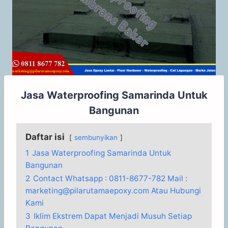
Jasa Waterproofing Samarinda Untuk
Bangunan
Daftar isi
sembunyikan
1
Jasa Waterproofing Samarinda Untuk
Bangunan
2
Contact Whatsapp : 0811-8677-782 Mail :
marketing@pilarutamaepoxy.com Atau Hubungi
Kami
3
Iklim Ekstrem Dapat Menjadi Musuh Setiap