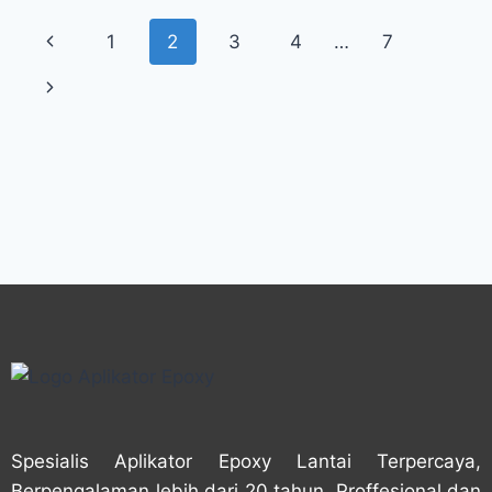
1
2
3
4
…
7
Spesialis Aplikator Epoxy Lantai Terpercaya,
Berpengalaman lebih dari 20 tahun, Proffesional dan