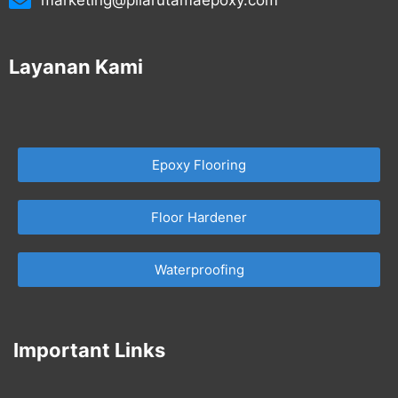
marketing@pilarutamaepoxy.com
Layanan Kami
Epoxy Flooring
Floor Hardener
Waterproofing
Important Links