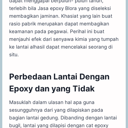
dapat menggapai berpuluh- puluh tahun,
terlebih bila Jasa epoxy Blora yang diseleksi
membagikan jaminan. Khasiat yang lain buat
rasio pabrik merupakan dapat membagikan
keamanan pada pegawai. Perihal ini buat
menjauhi efek dari senyawa kimia yang tumpah
ke lantai alhasil dapat mencelakai seorang di
situ.
Perbedaan Lantai Dengan
Epoxy dan yang Tidak
Masuklah dalam ulasan hal apa guna
sesungguhnya dari yang dilapiskan pada
bagian lantai gedung. Dibanding dengan lantai
bugil, lantai yang dilapisi dengan cat epoxy