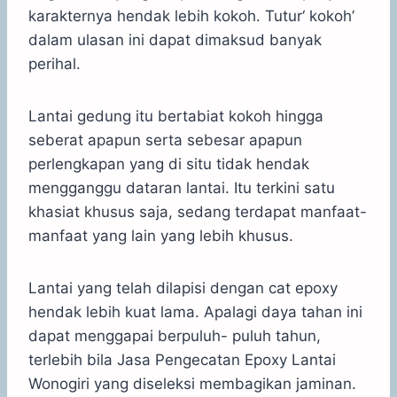
karakternya hendak lebih kokoh. Tutur‘ kokoh’
dalam ulasan ini dapat dimaksud banyak
perihal.
Lantai gedung itu bertabiat kokoh hingga
seberat apapun serta sebesar apapun
perlengkapan yang di situ tidak hendak
mengganggu dataran lantai. Itu terkini satu
khasiat khusus saja, sedang terdapat manfaat-
manfaat yang lain yang lebih khusus.
Lantai yang telah dilapisi dengan cat epoxy
hendak lebih kuat lama. Apalagi daya tahan ini
dapat menggapai berpuluh- puluh tahun,
terlebih bila Jasa Pengecatan Epoxy Lantai
Wonogiri yang diseleksi membagikan jaminan.