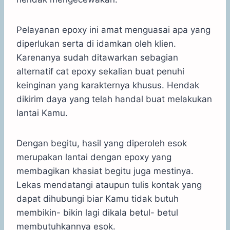
Pelayanan epoxy ini amat menguasai apa yang
diperlukan serta di idamkan oleh klien.
Karenanya sudah ditawarkan sebagian
alternatif cat epoxy sekalian buat penuhi
keinginan yang karakternya khusus. Hendak
dikirim daya yang telah handal buat melakukan
lantai Kamu.
Dengan begitu, hasil yang diperoleh esok
merupakan lantai dengan epoxy yang
membagikan khasiat begitu juga mestinya.
Lekas mendatangi ataupun tulis kontak yang
dapat dihubungi biar Kamu tidak butuh
membikin- bikin lagi dikala betul- betul
membutuhkannya esok.