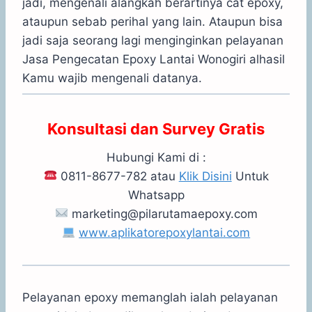
jadi, mengenali alangkah berartinya cat epoxy,
ataupun sebab perihal yang lain. Ataupun bisa
jadi saja seorang lagi menginginkan pelayanan
Jasa Pengecatan Epoxy Lantai Wonogiri alhasil
Kamu wajib mengenali datanya.
Konsultasi dan Survey Gratis
Hubungi Kami di :
0811-8677-782 atau
Klik Disini
Untuk
Whatsapp
marketing@pilarutamaepoxy.com
www.aplikatorepoxylantai.com
Pelayanan epoxy memanglah ialah pelayanan