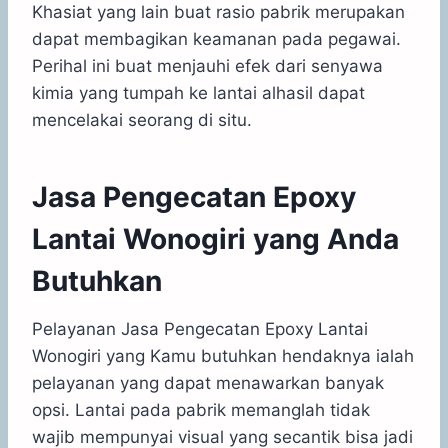
Khasiat yang lain buat rasio pabrik merupakan
dapat membagikan keamanan pada pegawai.
Perihal ini buat menjauhi efek dari senyawa
kimia yang tumpah ke lantai alhasil dapat
mencelakai seorang di situ.
Jasa Pengecatan Epoxy
Lantai Wonogiri yang Anda
Butuhkan
Pelayanan Jasa Pengecatan Epoxy Lantai
Wonogiri yang Kamu butuhkan hendaknya ialah
pelayanan yang dapat menawarkan banyak
opsi. Lantai pada pabrik memanglah tidak
wajib mempunyai visual yang secantik bisa jadi