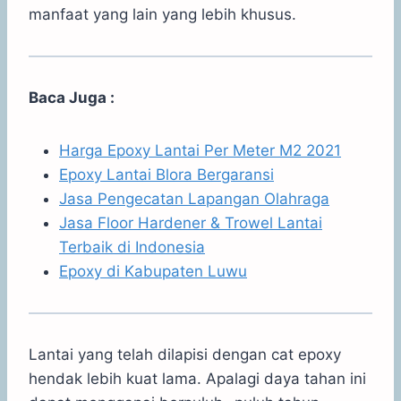
manfaat yang lain yang lebih khusus.
Baca Juga :
Harga Epoxy Lantai Per Meter M2 2021
Epoxy Lantai Blora Bergaransi
Jasa Pengecatan Lapangan Olahraga
Jasa Floor Hardener & Trowel Lantai
Terbaik di Indonesia
Epoxy di Kabupaten Luwu
Lantai yang telah dilapisi dengan cat epoxy
hendak lebih kuat lama. Apalagi daya tahan ini