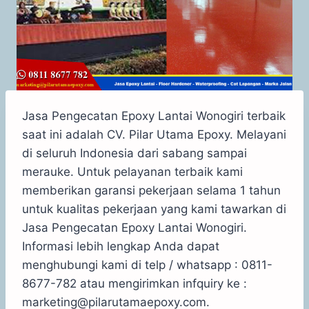
Jasa Pengecatan Epoxy Lantai Wonogiri terbaik
saat ini adalah CV. Pilar Utama Epoxy. Melayani
di seluruh Indonesia dari sabang sampai
merauke. Untuk pelayanan terbaik kami
memberikan garansi pekerjaan selama 1 tahun
untuk kualitas pekerjaan yang kami tawarkan di
Jasa Pengecatan Epoxy Lantai Wonogiri.
Informasi lebih lengkap Anda dapat
menghubungi kami di telp / whatsapp : 0811-
8677-782 atau mengirimkan infquiry ke :
marketing@pilarutamaepoxy.com.