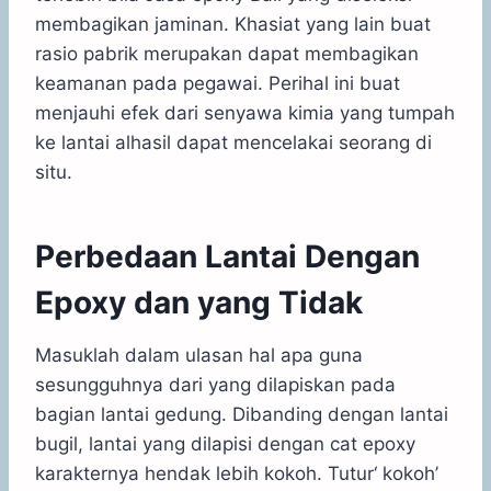
membagikan jaminan. Khasiat yang lain buat
rasio pabrik merupakan dapat membagikan
keamanan pada pegawai. Perihal ini buat
menjauhi efek dari senyawa kimia yang tumpah
ke lantai alhasil dapat mencelakai seorang di
situ.
Perbedaan Lantai Dengan
Epoxy dan yang Tidak
Masuklah dalam ulasan hal apa guna
sesungguhnya dari yang dilapiskan pada
bagian lantai gedung. Dibanding dengan lantai
bugil, lantai yang dilapisi dengan cat epoxy
karakternya hendak lebih kokoh. Tutur‘ kokoh’