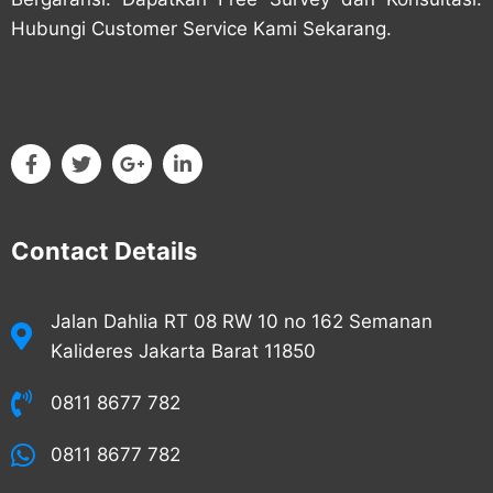
Hubungi Customer Service Kami Sekarang.
Contact Details
Jalan Dahlia RT 08 RW 10 no 162 Semanan
Kalideres Jakarta Barat 11850
0811 8677 782
0811 8677 782