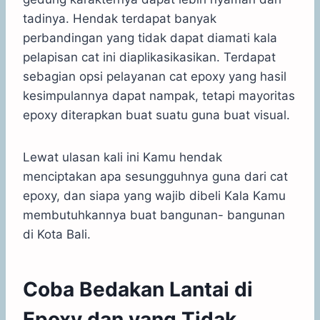
tadinya. Hendak terdapat banyak
perbandingan yang tidak dapat diamati kala
pelapisan cat ini diaplikasikasikan. Terdapat
sebagian opsi pelayanan cat epoxy yang hasil
kesimpulannya dapat nampak, tetapi mayoritas
epoxy diterapkan buat suatu guna buat visual.
Lewat ulasan kali ini Kamu hendak
menciptakan apa sesungguhnya guna dari cat
epoxy, dan siapa yang wajib dibeli Kala Kamu
membutuhkannya buat bangunan- bangunan
di Kota Bali.
Coba Bedakan Lantai di
Epoxy dan yang Tidak