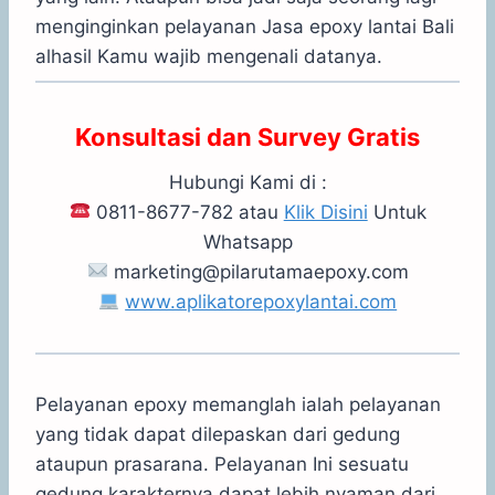
menginginkan pelayanan Jasa epoxy lantai Bali
alhasil Kamu wajib mengenali datanya.
Konsultasi dan Survey Gratis
Hubungi Kami di :
0811-8677-782 atau
Klik Disini
Untuk
Whatsapp
marketing@pilarutamaepoxy.com
www.aplikatorepoxylantai.com
Pelayanan epoxy memanglah ialah pelayanan
yang tidak dapat dilepaskan dari gedung
ataupun prasarana. Pelayanan Ini sesuatu
gedung karakternya dapat lebih nyaman dari