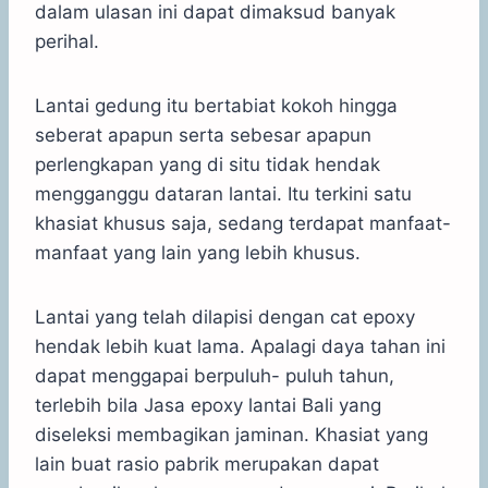
dalam ulasan ini dapat dimaksud banyak
perihal.
Lantai gedung itu bertabiat kokoh hingga
seberat apapun serta sebesar apapun
perlengkapan yang di situ tidak hendak
mengganggu dataran lantai. Itu terkini satu
khasiat khusus saja, sedang terdapat manfaat-
manfaat yang lain yang lebih khusus.
Lantai yang telah dilapisi dengan cat epoxy
hendak lebih kuat lama. Apalagi daya tahan ini
dapat menggapai berpuluh- puluh tahun,
terlebih bila Jasa epoxy lantai Bali yang
diseleksi membagikan jaminan. Khasiat yang
lain buat rasio pabrik merupakan dapat