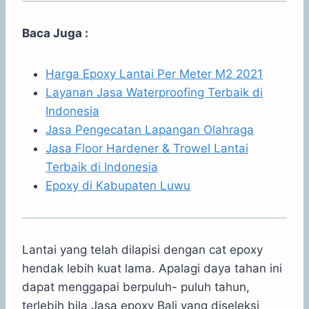
Baca Juga :
Harga Epoxy Lantai Per Meter M2 2021
Layanan Jasa Waterproofing Terbaik di
Indonesia
Jasa Pengecatan Lapangan Olahraga
Jasa Floor Hardener & Trowel Lantai
Terbaik di Indonesia
Epoxy di Kabupaten Luwu
Lantai yang telah dilapisi dengan cat epoxy
hendak lebih kuat lama. Apalagi daya tahan ini
dapat menggapai berpuluh- puluh tahun,
terlebih bila Jasa epoxy Bali yang diseleksi