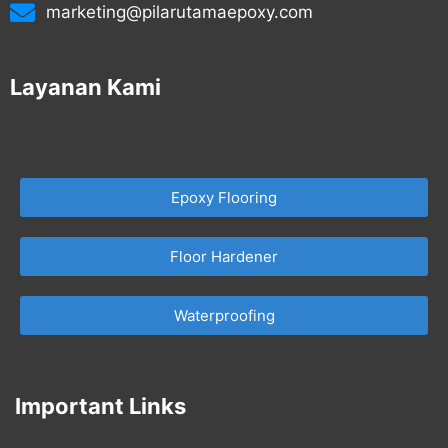
marketing@pilarutamaepoxy.com
Layanan Kami
Epoxy Flooring
Floor Hardener
Waterproofing
Important Links